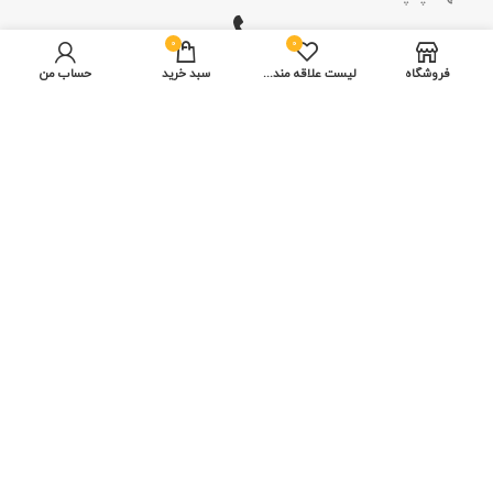
0
0
فروشگاه
لیست علاقه مندی ها
سبد خرید
حساب من
تلفن امور مالی و ثبت سفارش: 09393191226
تلفن طرح انتقاد، پیشنهاد، شکایت و تقدیر: 09017866967