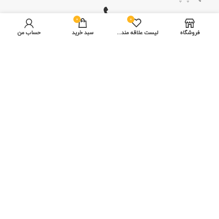
0
0
فروشگاه
لیست علاقه مندی ها
سبد خرید
حساب من
تلفن امور مالی و ثبت سفارش: 09393191226
تلفن طرح انتقاد، پیشنهاد، شکایت و تقدیر: 09017866967